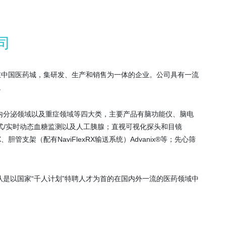
司
，坐落在中国医药城，集研发、生产和销售为一体的企业。公司具有一流
。
内分泌领域以及重症领域等四大类，主要产品有脑功能仪、脑电
顾式/实时动态血糖监测以及人工胰腺；直视可视化探头和目镜
 RX、胆管支架（配有NaviFlexRX输送系统）Advanix®等；先心筛
是以国家“千人计划”特聘人才为首的在国内外一流的医药领域中