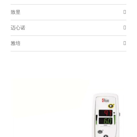
致昱
迈心诺
雅培